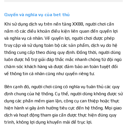
Quyền và nghĩa vụ của bet thủ
Khi sử dụng dịch vụ trên nền tảng XX88, người chơi cần
nắm rõ các điều khoản điều kiện liên quan đến quyền lợi
và nghĩa vụ cá nhân. Về quyền lợi, người chơi được phép
truy cập và sử dụng toàn bộ các sản phẩm, dịch vụ do hệ
thống cung cấp theo đúng quy định. Đồng thời, người dùng
luôn được hỗ trợ giải đáp thắc mắc nhanh chóng từ đội ngũ
chăm sóc khách hàng và được đảm bảo an toàn tuyệt đối
về thông tin cá nhân cũng như quyền riêng tư.
Bên cạnh đó, người chơi cũng có nghĩa vụ tuân thủ các quy
định chung của hệ thống. Cụ thể, người dùng không được sử
dụng các phần mềm gian lận, công cụ can thiệp hoặc thực
hiện hành vi gây ảnh hưởng tiêu cực đến hệ thống. Mọi giao
dịch và hoạt động tham gia cần được thực hiện đúng quy
trình, không lợi dụng khuyến mãi để trục lợi.