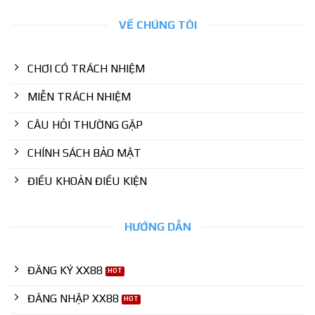
VỀ CHÚNG TÔI
CHƠI CÓ TRÁCH NHIỆM
MIỄN TRÁCH NHIỆM
CÂU HỎI THƯỜNG GẶP
CHÍNH SÁCH BẢO MẬT
ĐIỀU KHOẢN ĐIỀU KIỆN
HƯỚNG DẪN
ĐĂNG KÝ XX88
ĐĂNG NHẬP XX88