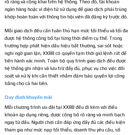
rõ ràng và công khai trên hệ thống. Theo đó, tài khoản
ngân hàng hoặc ví điện tử sử dụng để giao dịch phải trùng
khớp hoàn toàn với thông tin hội viên đã đăng ký trước đó.
Mỗi giao dịch đều cần tuân thủ hạn mức tối thiểu và tối đa
được hệ thống công bố tại từng thời điểm cụ thể. Trong
trường hợp phát hiện dấu hiệu bất thường, sai sót hoặc
nghi ngờ gian lận, XX88 có quyền tạm thời giữ lệnh rút để
tiến hành xác minh. Toàn bộ quy trình giao dịch đều được
hệ thống ghi nhận và lưu trữ đầy đủ, phục vụ cho việc đối
soát và xử lý khi cần thiết nhằm đảm bảo quyền lợi công
bằng cho cả hai bên.
Quy định khuyến mãi
Mỗi chương trình ưu đãi tại XX88 đều đi kèm với điều
khoản áp dụng riêng, được công bố rõ ràng và minh bạch
ngay từ đầu. Người chơi cần đáp ứng đầy đủ các điều kiện
tham gia như mức nạp tối thiểu, doanh thu yêu cầu, số