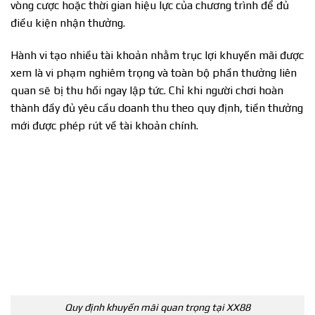
vòng cược hoặc thời gian hiệu lực của chương trình để đủ
điều kiện nhận thưởng.
Hành vi tạo nhiều tài khoản nhằm trục lợi khuyến mãi được
xem là vi phạm nghiêm trọng và toàn bộ phần thưởng liên
quan sẽ bị thu hồi ngay lập tức. Chỉ khi người chơi hoàn
thành đầy đủ yêu cầu doanh thu theo quy định, tiền thưởng
mới được phép rút về tài khoản chính.
Quy định khuyến mãi quan trọng tại XX88