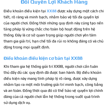
Đối Quyền Lợi Khách Hàng
Điều khoản điều kiện tại
XX88
được xây dựng một cách chi
tiết, rõ ràng và minh bạch, nhằm bảo vệ tối đa quyền lợi
của người chơi. Đồng thời những quy định này cũng tạo nền
tảng pháp lý vững chắc cho toàn bộ hoạt động trên hệ
thống. Đây là cơ sở quan trọng giúp người chơi yên tâm
tham gia giải trí, hạn chế tối đa rủi ro không đáng có và chủ
động trong mọi quyết định.
Điều khoản điều kiện cơ bản tại XX88
Khi tham gia hệ thống giải trí XX88, người chơi cần tuân
thủ đầy đủ các quy định đã được ban hành. Bộ điều khoản
điều kiện này mang tính pháp lý rõ ràng, được xây dựng
nhằm tạo ra một môi trường giải trí minh bạch, công bằng
và an toàn. Đồng thời qua đó có thể bảo vệ quyền lợi chính
đáng của cả người chơi lẫn hệ thống trong suốt quá trình
sử dụng dịch vụ.