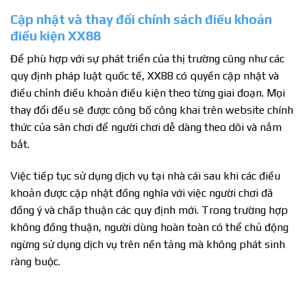
Cập nhật và thay đổi chính sách điều khoản
điều kiện XX88
Để phù hợp với sự phát triển của thị trường cũng như các
quy định pháp luật quốc tế, XX88 có quyền cập nhật và
điều chỉnh điều khoản điều kiện theo từng giai đoạn. Mọi
thay đổi đều sẽ được công bố công khai trên website chính
thức của sân chơi để người chơi dễ dàng theo dõi và nắm
bắt.
Việc tiếp tục sử dụng dịch vụ tại nhà cái sau khi các điều
khoản được cập nhật đồng nghĩa với việc người chơi đã
đồng ý và chấp thuận các quy định mới. Trong trường hợp
không đồng thuận, người dùng hoàn toàn có thể chủ động
ngừng sử dụng dịch vụ trên nền tảng mà không phát sinh
ràng buộc.